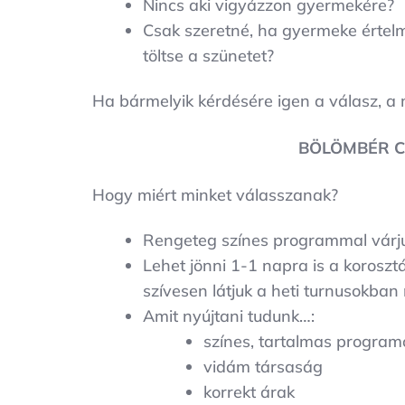
Nincs aki vigyázzon gyermekére?
Csak szeretné, ha gyermeke értel
töltse a szünetet?
Ha bármelyik kérdésére igen a válasz, a
BÖLÖMBÉR C
Hogy miért minket válasszanak?
Rengeteg színes programmal várju
Lehet jönni 1-1 napra is a korosz
szívesen látjuk a heti turnusokban
Amit nyújtani tudunk…:
színes, tartalmas program
vidám társaság
korrekt árak