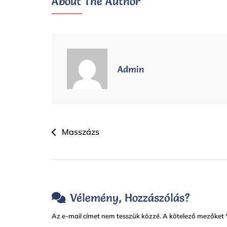
About The Author
Admin
Bejegyzés
Masszázs
Navigáció
Vélemény, Hozzászólás?
Az e-mail címet nem tesszük közzé.
A kötelező mezőket