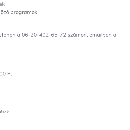
ek
nböző programok
telefonon a 06-20-402-65-72 számon, emailben a
00 Ft
tások