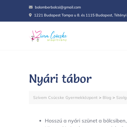
Skip
bolomberbolcsi@gmail.com
to
1221 Budapest Tompa u 8. és 1115 Budapest, Tétényi 
content
Nyári tábor
Szívem Csücske Gyermekközpont
>
Blog
>
Szolg
Hosszú a nyári szünet a bölcsiben,