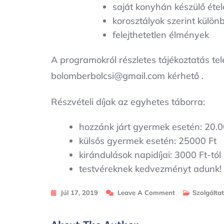
saját konyhán készülő étel
korosztályok szerint külö
felejthetetlen élmények
A programokról részletes tájékoztatás 
bolomberbolcsi@gmail.com kérhető .
Részvételi díjak az egyhetes táborra:
hozzánk járt gyermek esetén: 20.0
külsős gyermek esetén: 25000 Ft
kirándulások napidíjai: 3000 Ft-tól
testvéreknek kedvezményt adunk!
On
Júl 17, 2019
Leave A Comment
Szolgálta
Nyári
Tábor