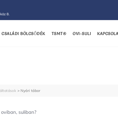
köz 8.
CSALÁDI BÖLCSŐDÉK
TSMT®
OVI-SULI
KAPCSOL
áltatások
>
Nyári tábor
 oviban, suliban?